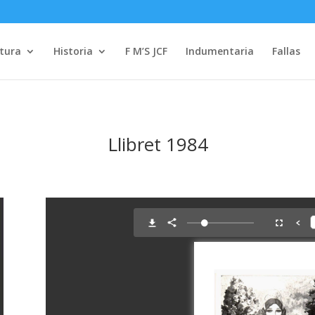
tura
Historia
F M’S JCF
Indumentaria
Fallas
Llibret 1984