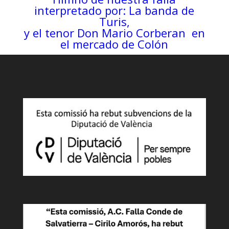
interpretado por: La banda de
Turis,
y el tenor Don Mario Corberan en
el mercado de Colón