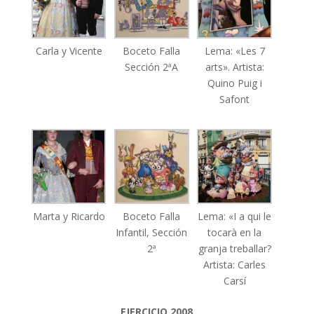
Carla y Vicente
Boceto Falla
Lema: «Les 7
Sección 2ªA
arts». Artista:
Quino Puig i
Safont
Marta y Ricardo
Boceto Falla
Lema: «I a qui le
Infantil, Sección
tocarà en la
2ª
granja treballar?
Artista: Carles
Carsí
EJERCICIO 2008