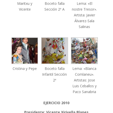
Maritxu y
Boceto falla
Lema: «El
Vicente
Sección 2ª A
nostre Tresor».
Artista: Javier
Álvarez-Sala
Salinas
Cristina y Pepe
Boceto falla
Lema: «Blanca
Infantil Sección
Comlaneu».
2ª
Artistas: Jose
Luis Ceballos y
Paco Sanabria
EJERCICIO 2010
Presidente: Vicente Xirivella Blanes