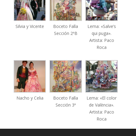
Silvia y Vicente
Boceto Falla
Lema: «Salve’s
Sección 2ªB
qui puga».
Artista: Paco
Roca
Nacho y Celia
Boceto Falla
Lema: «El color
Sección 3ª
de València».
Artista: Paco
Roca