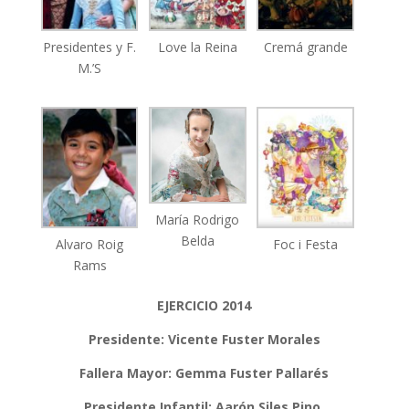
Presidentes y F.
Love la Reina
Cremá grande
M.’S
María Rodrigo
Belda
Alvaro Roig
Foc i Festa
Rams
EJERCICIO 2014
Presidente: Vicente Fuster Morales
Fallera Mayor: Gemma Fuster Pallarés
Presidente Infantil: Aarón Siles Pino