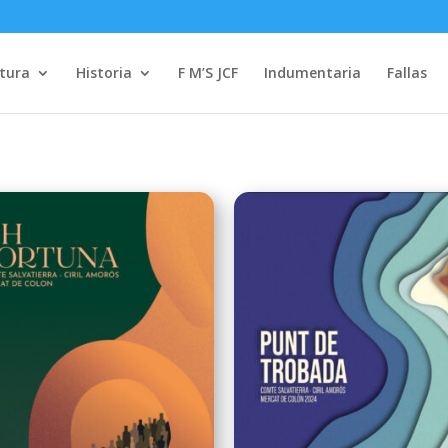
tura
Historia
F M’S JCF
Indumentaria
Fallas