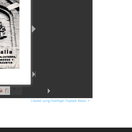
Created using FlowPaper Flipbook Maker ↗