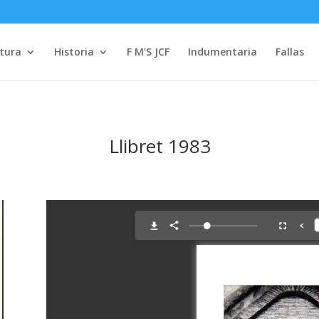
tura
Historia
F M’S JCF
Indumentaria
Fallas
Llibret 1983