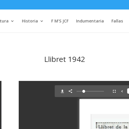
tura
Historia
F M’S JCF
Indumentaria
Fallas
Llibret 1942