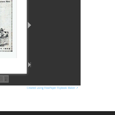
Created using FlowPaper Flipbook Maker ↗