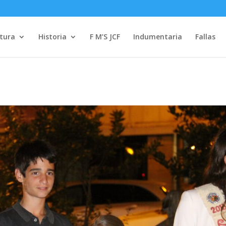
tura
Historia
F M’S JCF
Indumentaria
Fallas