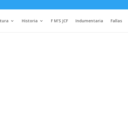
tura
Historia
F M’S JCF
Indumentaria
Fallas